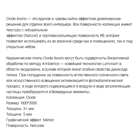
Oxide Avorio — это единое и чрезвычайно эффектное дизайнерское
решение для отделки всего интерьера. Все поверхности коллекции имеют
текстуру с натуральным
эффектом (Natural) и противоскользящую поверхность R9, которая
позволяет использовать их во влажной среде как в помещениях, так и под
открытым небом.
Керамические плиты Oxide Avorio могут быть подвергнуты биоактивной
обработке по методу Ambience — новейшей технологии Laminam в
области экодизайна, в основе которой лежат особые свойства диоксида
титана. При попадании на поверхность естественного солнечного света
или искусственного освещения активизируется фотокаталитический
процесс, в ходе которого содержащиеся в воздухе и воде загрязняющие
частицы преобразуются в безвредные элементы.
Коллекция: Oxide
Размер: 1000*3000
Толщина: 3+ мм
Толщина: 5 мм
Графический эффект: Метал
Поверхность: Naturale