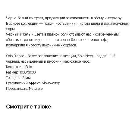
Черно-белый контраст, придающий законченность любому интерьеру
В основе коллекции — графичность линий, чистота цвета и архитектурных
форм.
Черный и белый цвета в главной роли отсылают нас к современным
образам строгого и утонченного черно-белого кинематографа,
подчеркивая красоту лаконичных образов.
Solo Bianco – белое воплощение коллекции, Solo Nero – подлинный
черный, насыщенный и глубокий, как южное небо.
Коллекция: Solo
Размер: 1000*3000
Толщина: 5 мм
Графический эффект: Моноколор
Поверхность: Naturale
Смотрите также