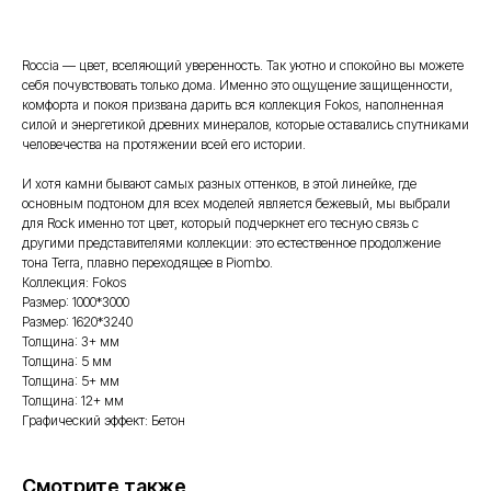
Roсcia — цвет, вселяющий уверенность. Так уютно и спокойно вы можете
себя почувствовать только дома. Именно это ощущение защищенности,
комфорта и покоя призвана дарить вся коллекция Fokos, наполненная
силой и энергетикой древних минералов, которые оставались спутниками
человечества на протяжении всей его истории.
И хотя камни бывают самых разных оттенков, в этой линейке, где
основным подтоном для всех моделей является бежевый, мы выбрали
для Rock именно тот цвет, который подчеркнет его тесную связь с
другими представителями коллекции: это естественное продолжение
тона Terra, плавно переходящее в Piombo.
Коллекция: Fokos
Размер: 1000*3000
Размер: 1620*3240
Толщина: 3+ мм
Толщина: 5 мм
Толщина: 5+ мм
Толщина: 12+ мм
Графический эффект: Бетон
Смотрите также