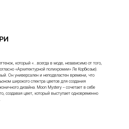
РИ
тенок, который «…всегда в моде, независимо от того,
согласно «Архитектурной полихромии» Ле Корбюзье).
ый. Он универсален и неподвластен времени, что
ьоном широкого спектра цветов для создания
коничного дизайна. Moon Mystery – сочетает в себе
ого, создавая цвет, который выступает одновременно
.