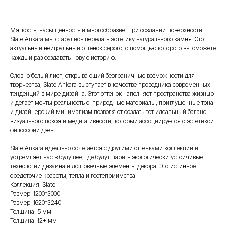
Мягкость, насыщенность и многообразие: при создании поверхности
Slate Ankara мы старались передать эстетику натурального камня. Это
актуальный нейтральный оттенок серого, с помощью которого вы сможете
каждый раз создавать новую историю.
Словно белый лист, открывающий безграничные возможности для
творчества, Slate Ankara выступает в качестве проводника современных
тенденций в мире дизайна. Этот оттенок наполняет пространства жизнью
и делает мечты реальностью: природные материалы, приглушенные тона
и дизайнерский минимализм позволяют создать тот идеальный баланс
визуального покоя и медитативности, который ассоциируется с эстетикой
философии дзен.
Slate Ankara идеально сочетается с другими оттенками коллекции и
устремляет нас в будущее, где будут царить экологически устойчивые
технологии дизайна и долговечные элементы декора. Это истинное
средоточие красоты, тепла и гостеприимства.
Коллекция: Slate
Размер: 1200*3000
Размер: 1620*3240
Толщина: 5 мм
Толщина: 12+ мм