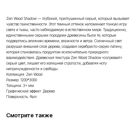
Zen Wood Shadow — глубокий, приглушенный серый, который вызывает
чувство таинственности. Этот темный оттенок напоминает тонкую игру
света и тьмы, часто наблюдаемую в естественном мире. Традиционно,
единственными серыми породами древесины были те, которые
подверглись влиянию времени, влажности и ветра. Солнечный свет
разрушал внешний слой дерева, создавая серебристо-серую патину,
которая становилась продуктом исключительно природного
взаимодействия. Древесная текстура Zen Wood Shadow «согревает»
серый цвет, лишает его излишней строгости, добавляя ноту
непринужденности и свободы.
Коллекция: Zen Wood
Размер: 1200*3000
Толщина: 3+ мм
Графический эффект: Дерево
Поверхность: Rain
Смотрите также